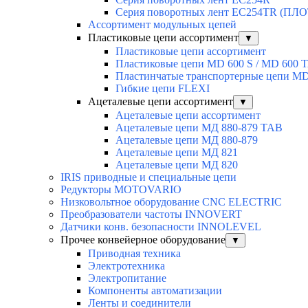
Серия поворотных лент EC254TR (П
Ассортимент модульных цепей
Пластиковые цепи ассортимент
▼
Пластиковые цепи ассортимент
Пластиковые цепи MD 600 S / MD 600 
Пластинчатые транспортерные цепи M
Гибкие цепи FLEXI
Ацеталевые цепи ассортимент
▼
Ацеталевые цепи ассортимент
Ацеталевые цепи МД 880-879 ТАВ
Ацеталевые цепи МД 880-879
Ацеталевые цепи МД 821
Ацеталевые цепи МД 820
IRIS приводные и специальные цепи
Редукторы MOTOVARIO
Низковольтное оборудование CNC ELECTRIC
Преобразователи частоты INNOVERT
Датчики конв. безопасности INNOLEVEL
Прочее конвейерное оборудование
▼
Приводная техника
Электротехника
Электропитание
Компоненты автоматизации
Ленты и соединители