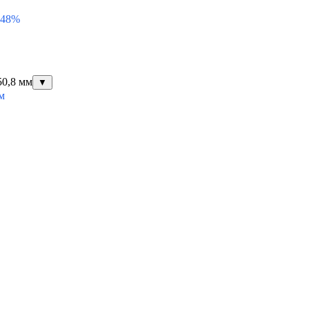
 48%
50,8 мм
▼
м