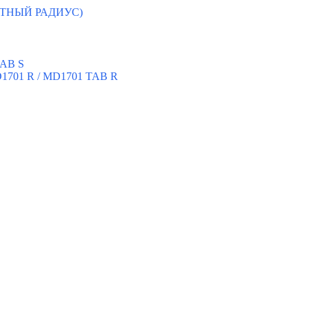
ЛОТНЫЙ РАДИУС)
TAB S
D1701 R / MD1701 TAB R